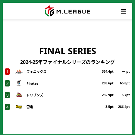
FINAL SERIES
2024-25年ファイナルシリーズのランキング
1
354.4pt
― pt
フェニックス
2
288.6pt
65.8pt
Pirates
3
282.9pt
5.7pt
ドリブンズ
4
-3.5pt
286.4pt
雷電