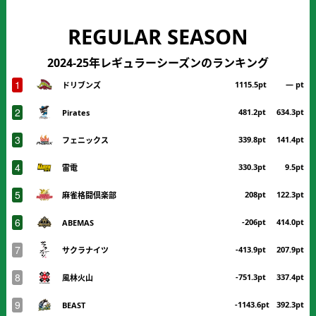
REGULAR SEASON
2024-25年レギュラーシーズンのランキング
1
1115.5pt
― pt
ドリブンズ
2
481.2pt
634.3pt
Pirates
3
339.8pt
141.4pt
フェニックス
4
330.3pt
9.5pt
雷電
5
208pt
122.3pt
麻雀格闘倶楽部
6
-206pt
414.0pt
ABEMAS
7
-413.9pt
207.9pt
サクラナイツ
8
-751.3pt
337.4pt
風林火山
9
-1143.6pt
392.3pt
BEAST