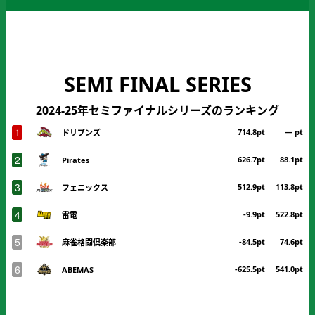
SEMI FINAL SERIES
2024-25年セミファイナルシリーズのランキング
1
714.8pt
― pt
ドリブンズ
2
626.7pt
88.1pt
Pirates
3
512.9pt
113.8pt
フェニックス
4
-9.9pt
522.8pt
雷電
5
-84.5pt
74.6pt
麻雀格闘倶楽部
6
-625.5pt
541.0pt
ABEMAS