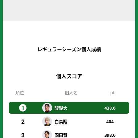
レギュラーシーズン個人成績
個人スコア
順位
個人名
pt
1
醍醐大
438.6
2
白鳥翔
404
3
園田賢
398.6