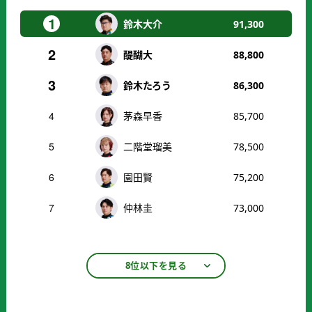
1
鈴木大介
91,300
2
醍醐大
88,800
3
鈴木たろう
86,300
4
茅森早香
85,700
5
二階堂瑠美
78,500
6
園田賢
75,200
7
仲林圭
73,000
8位以下を見る