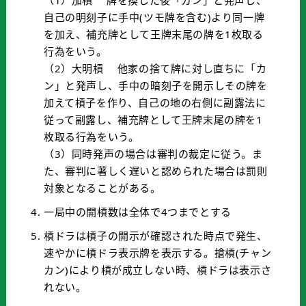
自己の明刻子に手中(ツモ牌を含む)より同一牌
を加え、補充牌として王牌末尾の牌を1枚取る
行為をいう。
（2）大明槓 他家の捨て牌に対し直ちに「カ
ン」と発声し、手中の暗刻子を開示しその牌を
加えて槓子を作り、自己の地の右側に副露法に
従って副露し、補充牌として王牌末尾の牌を1
枚取る行為をいう。
（3）同時発声の場合は審判の裁定に従う。ま
た、審判に著しく遅いと認められた場合は罰則
対象となることがある。
一局中の開槓数は全体で4つまでとする
槓ドラは槓子の開示が確認された時点で発生、
速やかに槓ドラ表示牌を表示する。搶槓(チャン
カン)により槓が成立しない時、槓ドラは表示さ
れない。