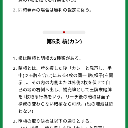
同時発声の場合は審判の裁定に従う。
第5条 槓(カン)
槓は暗槓と明槓の2種類がある。
暗槓とは、牌を摸した後「カン」と発声し、手
中(ツモ牌を含む)にある4枚の同一 牌(槓子)を開
示し、その内の内側または外側2枚を伏せて自
己の地の右側へ出し、補充牌として王牌末尾牌
を1枚取る行為をいう。リーチ後の暗槓は面子
構成の変わらない暗槓なら可能。(役の増減は問
わない)
明槓の取り決めは以下の通りとする。
（1）加槓 牌を摸した後「カン」と発声し、