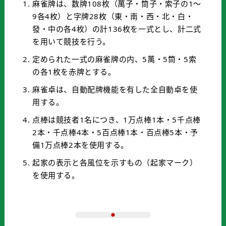
麻雀牌は、数牌108枚（萬子・筒子・索子の1～
9各4枚）と字牌28枚（東・南・西・北・白・
發・中の各4枚）の計136枚を一式とし、計二式
を用いて競技を行う。
定められた一式の麻雀牌の内、5萬・5筒・5索
の各1枚を赤牌とする。
麻雀卓は、自動配牌機能を有した全自動卓を使
用する。
点棒は競技者1名につき、1万点棒1本・5千点棒
2本・千点棒4本・5百点棒1本・百点棒5本・予
備1万点棒2本を使用する。
起家の表示と各風位を示すもの（起家マーク）
を使用する。