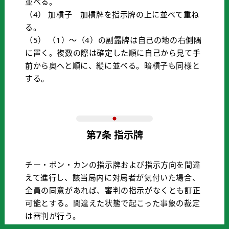
並べる。
（4） 加槓子 加槓牌を指示牌の上に並べて重ね
る。
（5） （1）〜（4）の副露牌は自己の地の右側隅
に置く。複数の際は確定した順に自己から見て手
前から奥へと順に、縦に並べる。暗槓子も同様と
する。
第7条 指示牌
チー・ポン・カンの指示牌および指示方向を間違
えて進行し、該当局内に対局者が気付いた場合、
全員の同意があれば、審判の指示がなくとも訂正
可能とする。間違えた状態で起こった事象の裁定
は審判が行う。