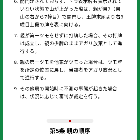
開門がされておらず、ドラ表示牌も表示されて
いない状態で山が上がった際は、親が自7（自
山の右から7幢目）で開門し、王牌末尾より右3
幢目上段の牌を表に向ける。
親が第一ツモをせずに打牌した場合、その打牌
は成立し、親の少牌のままアガリ放棄として進
行する。
親の第一ツモを他家がツモった場合は、ツモ牌
を所定の位置に戻し、当該者をアガリ放棄とし
て進行する。
その他局の開始時に不測の事態が起きた場合
は、状況に応じて審判が裁定を行う。
第5条 親の順序