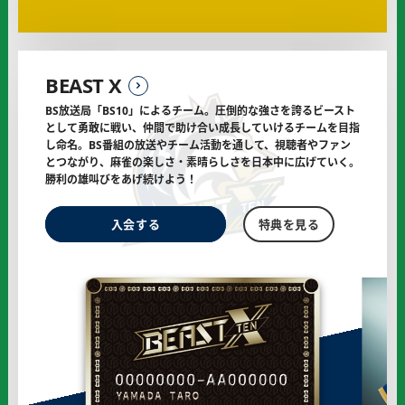
ポ
ー
タ
ー
BEAST X
に
BS放送局「BS10」によるチーム。圧倒的な強さを誇るビースト
として勇敢に戦い、
仲間で助け合い成長していけるチームを目指
し命名。BS番組の放送や
チーム活動を通して、視聴者やファン
とつながり、麻雀の楽しさ・
素晴らしさを日本中に広げていく。
勝利の雄叫びをあげ続けよう！
BEAST
BEAST
入会する
特典を見る
X
X
の
の
オ
フ
ィ
シ
ャ
ル
サ