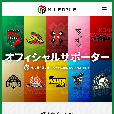
M.League
チ
|
Official
ー
Supporter
ム
サ
ポ
ー
タ
ー