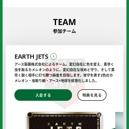
TEAM
参加チーム
EARTH JETS
アース製薬株式会社によるチーム。
変幻自在に色を変え、素早く
虫を取るカメレオンのように、変幻自在な攻めと守り、
そして素
早く鋭く相手に打ち勝つ麻雀を目指します。
攻守を表す2色のカ
メレオン・虫取り網・アース=地球を紋章化しました。
EARTH
EARTH
入会する
特典を見る
JETS
JETS
の
の
オ
フ
ィ