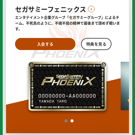
に
セガサミーフェニックス
エンタテイメント企業グループ「セガサミーグループ」によるチ
ーム。
不死鳥のように、不撓不屈の精神で最後まで諦めず戦いま
す。
セ
セ
入会する
特典を見る
ガ
ガ
サ
サ
ミ
ミ
ー
ー
フ
フ
ェ
ェ
ニ
ニ
ッ
ッ
ク
ク
ス
ス
の
の
1
2
オ
フ