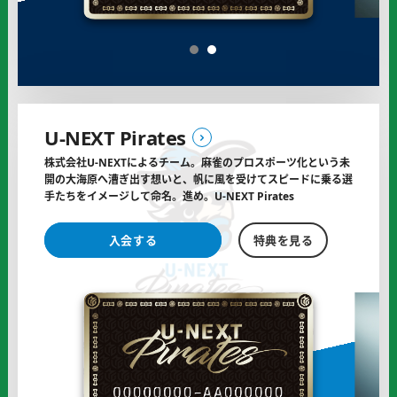
ポ
ー
1
2
タ
ー
に
U-NEXT Pirates
株式会社U-NEXTによるチーム。麻雀のプロスポーツ化という
未
開の大海原へ漕ぎ出す想いと、帆に風を受けてスピードに乗る選
手
たちをイメージして命名。進め。U-NEXT Pirates
U-
U-
入会する
特典を見る
NEXT
NEXT
Pirates
Pirates
の
の
オ
フ
ィ
シ
ャ