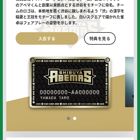
のアベマくんと
創業以来拠点とする渋谷をモチーフに命名。チー
に
ムのロゴは、本拠地を置く渋谷に親しまれるよう
「渋」の漢字を
稲妻と王冠をモチーフに表しました。白いスクエアで
描かれた雀
卓はフェアプレーの姿勢を示します。
渋
渋
入会する
特典を見る
谷
谷
ABEMAS
ABEMAS
の
の
オ
フ
ィ
シ
ャ
ル
サ
ポ
1
2
ー
タ
ー