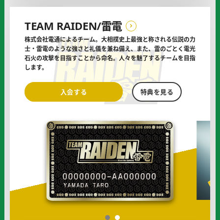
ィ
シ
TEAM RAIDEN/雷電
ャ
ル
株式会社電通によるチーム。大相撲史上最強と称される伝説の
力
サ
士・雷電のような強さと礼儀を兼ね備え、また、雷のごとく電光
ポ
石火の
攻撃を目指すことから命名。人々を魅了するチームを目指
ー
します。
タ
ー
TEAM
TEAM
入会する
特典を見る
に
RAIDEN/
RAIDEN/
雷
雷
電
電
の
の
オ
フ
ィ
シ
ャ
ル
サ
1
2