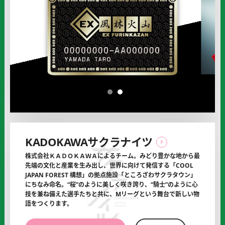
山
山
の
の
オ
フ
ィ
シ
ャ
ル
1
2
サ
ポ
ー
タ
KADOKAWAサクラナイツ
ー
に
株式会社ＫＡＤＯＫＡＷＡによるチーム。みどり豊かな地から最
先端の文化と産業を生み出し、
世界に向けて発信する「COOL
JAPAN FOREST 構想」の拠点施設「ところざわサクラタウン」
にちなみ命名。“桜”のように美しく咲き誇り、“騎士”のように心
技を
兼ね備えた選手たちと共に、Mリーグという舞台で新しい物
語をつくります。