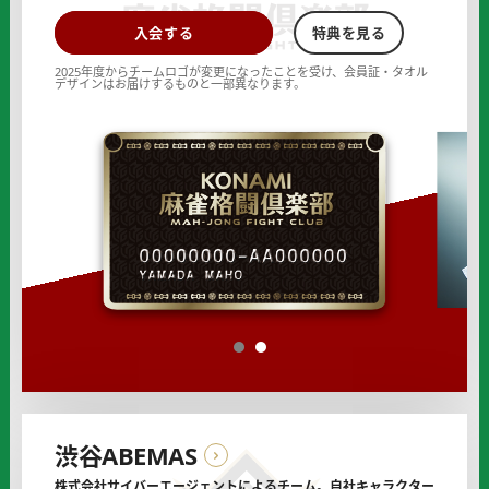
KONAMI
KONAMI
入会する
特典を見る
麻
麻
2025年度からチームロゴが変更になったことを受け、会員証・タオル
雀
雀
デザインはお届けするものと一部異なります。
格
格
闘
闘
倶
倶
楽
楽
部
部
の
の
オ
フ
ィ
シ
ャ
1
2
ル
サ
ポ
ー
渋谷ABEMAS
タ
株式会社サイバーエージェントによるチーム。自社キャラクター
ー