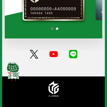
タ
タ
ー
ー
の
の
オ
フ
1
2
ィ
シ
ャ
ル
サ
ポ
ー
タ
ー
に