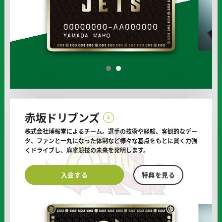
シ
ャ
ル
サ
ポ
ー
1
2
タ
ー
に
赤坂ドリブンズ
株式会社博報堂によるチーム。
選手の技術や経験、客観的なデー
タ、ファンと一丸になった体制など
様々な基点をもとに賢く力強
くドライブし、麻雀競技の未来を発明します。
赤
赤
入会する
特典を見る
坂
坂
ド
ド
リ
リ
ブ
ブ