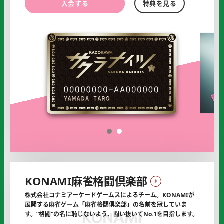
KADOKAWA
KADOKAWA
入会する
特典を見る
サ
サ
ク
ク
ラ
ラ
ナ
ナ
イ
イ
ツ
ツ
の
の
オ
フ
ィ
シ
1
2
ャ
ル
サ
ポ
KONAMI麻雀格闘倶楽部
ー
タ
株式会社コナミアーケードゲームスによるチーム。
KONAMIが
ー
展開する麻雀ゲーム「麻雀格闘倶楽部」の名前を冠していま
に
す。
”格闘”の名に恥じないよう、闘い抜いてNo.1を目指します。