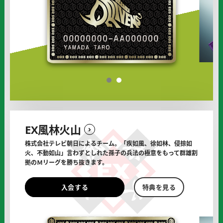
ン
ン
ズ
ズ
の
の
オ
フ
ィ
シ
1
2
ャ
ル
サ
ポ
EX風林火山
ー
タ
株式会社テレビ朝日によるチーム。
「疾如風、徐如林、侵掠如
ー
火、不動如山」言わずとしれた
孫子の兵法の極意をもって群雄割
に
拠のＭリーグを勝ち抜きます。
EX
EX
入会する
特典を見る
風
風
林
林
火
火