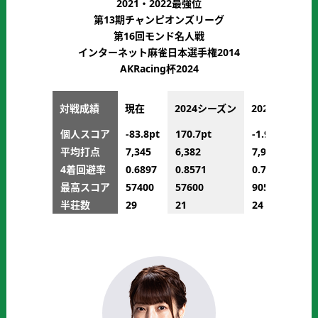
2021・2022最強位
第13期チャンピオンズリーグ
第16回モンド名人戦
インターネット麻雀日本選手権2014
AKRacing杯2024
対戦成績
現在
2024シーズン
2023シーズン
個人スコア
-83.8pt
170.7pt
-1.9pt
平均打点
7,345
6,382
7,968
4着回避率
0.6897
0.8571
0.7083
最高スコア
57400
57600
90500
半荘数
29
21
24