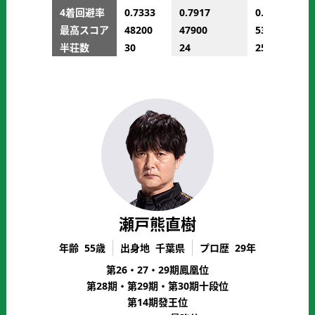
4着回避率
0.7333
0.7917
0.8000
最高スコア
48200
47900
53300
半荘数
30
24
25
瀬戸熊直樹
年齢
55歳
出身地
千葉県
プロ歴
29年
第26・27・29期鳳凰位
第28期・第29期・第30期十段位
第14期發王位