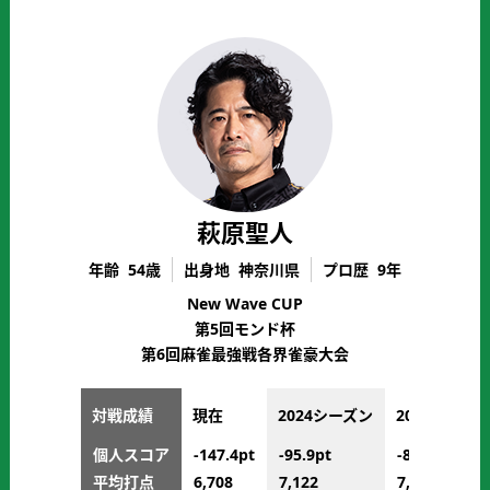
の
サ
ポ
ー
タ
ー
募
集
に
萩原聖人
つ
い
年齢
54歳
出身地
神奈川県
プロ歴
9年
て
New Wave CUP
第5回モンド杯
第6回麻雀最強戦各界雀豪大会
対戦成績
現在
2024シーズン
2023シーズ
個人スコア
-147.4pt
-95.9pt
-84.1pt
平均打点
6,708
7,122
7,051