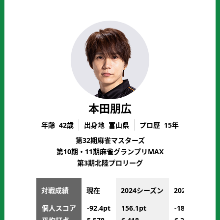
本田朋広
年齢
42歳
出身地
富山県
プロ歴
15年
第32期麻雀マスターズ
第10期・11期麻雀グランプリMAX
第3期北陸プロリーグ
対戦成績
現在
2024シーズン
2023シーズン
個人スコア
-92.4pt
156.1pt
-183.5pt