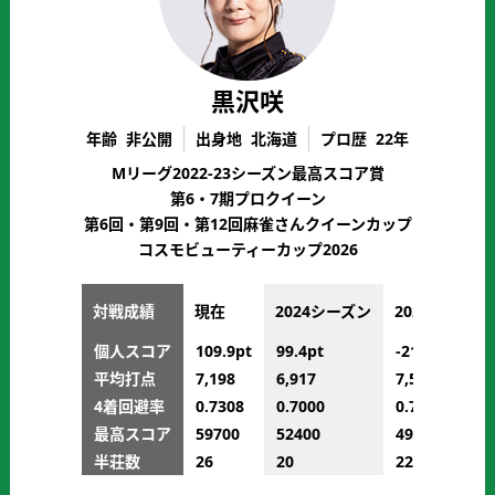
黒沢咲
年齢
非公開
出身地
北海道
プロ歴
22年
Mリーグ2022-23シーズン最高スコア賞
第6・7期プロクイーン
第6回・第9回・第12回麻雀さんクイーンカップ
コスモビューティーカップ2026
対戦成績
現在
2024シーズン
2023シーズン
個人スコア
109.9pt
99.4pt
-215pt
平均打点
7,198
6,917
7,586
4着回避率
0.7308
0.7000
0.7273
最高スコア
59700
52400
49400
半荘数
26
20
22