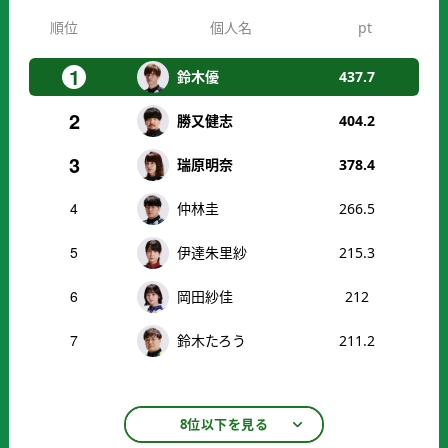
順位
個人名
pt
1
鈴木優
437.7
2
勝又健志
404.2
3
瑞原明奈
378.4
4
仲林圭
266.5
5
伊達朱里紗
215.3
6
岡田紗佳
212
7
鈴木たろう
211.2
8位以下を見る