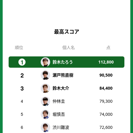
最高スコア
順位
個人名
点
1
鈴木たろう
112,800
2
瀬戸熊直樹
90,500
3
鈴木大介
84,400
4
仲林圭
79,300
5
堀慎吾
74,000
6
渋川難波
72,600