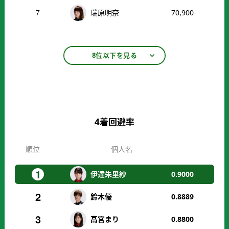
7
瑞原明奈
70,900
8位以下を見る
4着回避率
順位
個人名
1
伊達朱里紗
0.9000
2
鈴木優
0.8889
3
高宮まり
0.8800