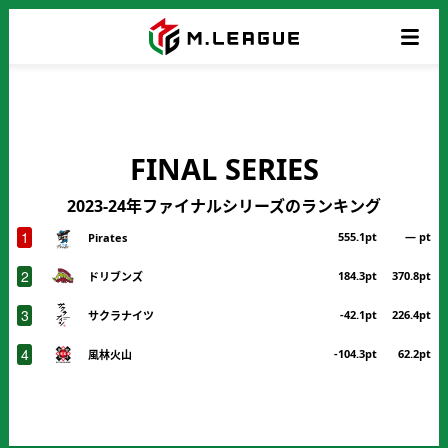
FINAL SERIES
2023-24年ファイナルシリーズのランキング
1
555.1pt
― pt
Pirates
2
184.3pt
370.8pt
ドリブンズ
3
-42.1pt
226.4pt
サクラナイツ
4
-104.3pt
62.2pt
風林火山