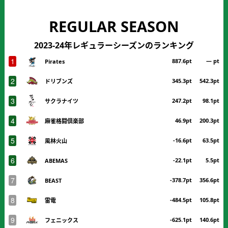
REGULAR SEASON
2023-24年レギュラーシーズンのランキング
1
887.6pt
― pt
Pirates
2
345.3pt
542.3pt
ドリブンズ
3
247.2pt
98.1pt
サクラナイツ
4
46.9pt
200.3pt
麻雀格闘倶楽部
5
-16.6pt
63.5pt
風林火山
6
-22.1pt
5.5pt
ABEMAS
7
-378.7pt
356.6pt
BEAST
8
-484.5pt
105.8pt
雷電
9
-625.1pt
140.6pt
フェニックス