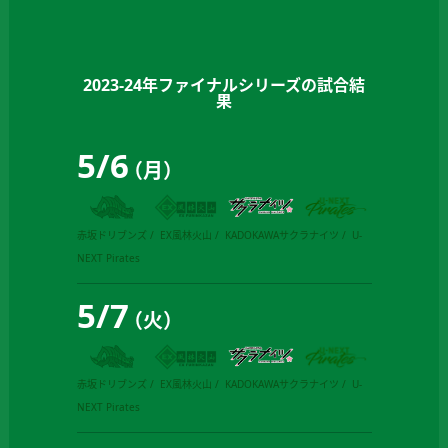
2023-24年ファイナルシリーズの試合結
果
5
/
6
（月）
赤坂ドリブンズ
EX風林火山
KADOKAWAサクラナイツ
U-
NEXT Pirates
5
/
7
（火）
赤坂ドリブンズ
EX風林火山
KADOKAWAサクラナイツ
U-
NEXT Pirates