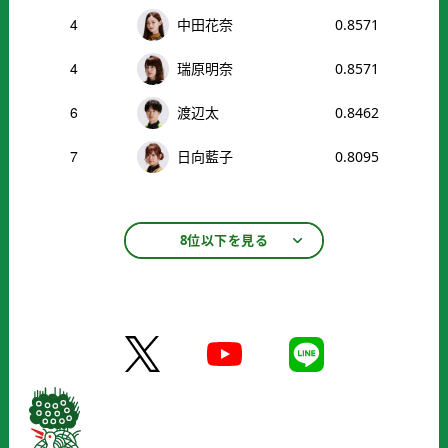
4
中田花奈
0.8571
4
瑞原明奈
0.8571
6
渡辺太
0.8462
7
日向藍子
0.8095
8位以下を見る