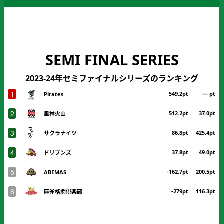
SEMI FINAL SERIES
2023-24年セミファイナルシリーズのランキング
1
549.2pt
― pt
Pirates
2
512.2pt
37.0pt
風林火山
3
86.8pt
425.4pt
サクラナイツ
4
37.8pt
49.0pt
ドリブンズ
5
-162.7pt
200.5pt
ABEMAS
6
-279pt
116.3pt
麻雀格闘倶楽部