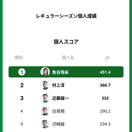
レギュラーシーズン個人成績
個人スコア
順位
個人名
pt
1
魚谷侑未
451.4
2
村上淳
366.7
3
近藤誠一
332
4
白鳥翔
290.2
5
沢崎誠
234.3