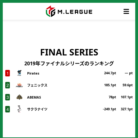
FINAL SERIES
2019年ファイナルシリーズのランキング
1
244.7pt
― pt
Pirates
2
185.1pt
59.6pt
フェニックス
3
78pt
107.1pt
ABEMAS
4
-249.1pt
327.1pt
サクラナイツ