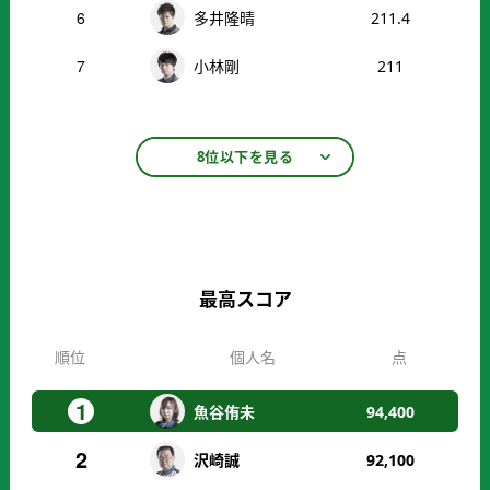
6
多井隆晴
211.4
7
小林剛
211
8位以下を見る
最高スコア
順位
個人名
点
1
魚谷侑未
94,400
2
沢崎誠
92,100