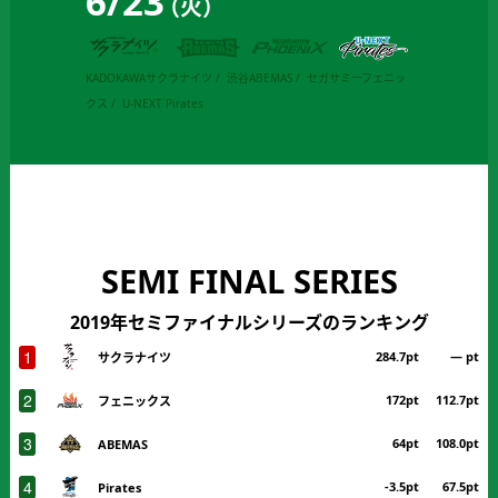
6
/
23
（火）
KADOKAWAサクラナイツ
渋谷ABEMAS
セガサミーフェニッ
クス
U-NEXT Pirates
SEMI FINAL SERIES
2019年セミファイナルシリーズのランキング
1
284.7pt
― pt
サクラナイツ
2
172pt
112.7pt
フェニックス
3
64pt
108.0pt
ABEMAS
4
-3.5pt
67.5pt
Pirates