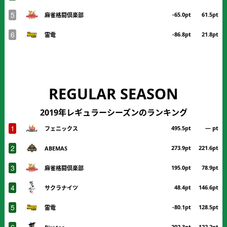
5
-65.0pt
61.5pt
麻雀格闘倶楽部
6
-86.8pt
21.8pt
雷電
REGULAR SEASON
2019年レギュラーシーズンのランキング
1
495.5pt
― pt
フェニックス
2
273.9pt
221.6pt
ABEMAS
3
195.0pt
78.9pt
麻雀格闘倶楽部
4
48.4pt
146.6pt
サクラナイツ
5
-80.1pt
128.5pt
雷電
6
-202.3pt
122.2pt