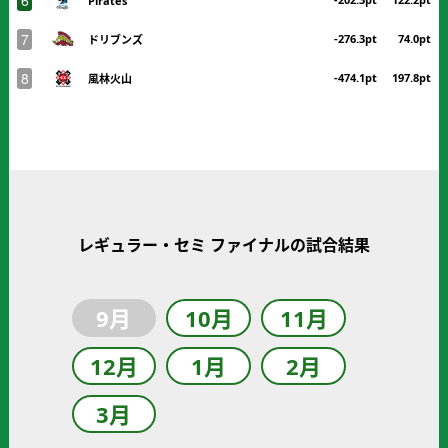
Pirates
7
-276.3pt
74.0pt
ドリブンズ
8
-474.1pt
197.8pt
風林火山
レギュラー・セミ ファイナルの試合結果
9月
10月
11月
12月
1月
2月
3月