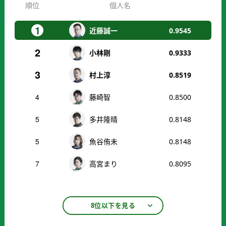
順位
個人名
1
近藤誠一
0.9545
2
小林剛
0.9333
3
村上淳
0.8519
4
藤崎智
0.8500
5
多井隆晴
0.8148
5
魚谷侑未
0.8148
7
高宮まり
0.8095
8位以下を見る