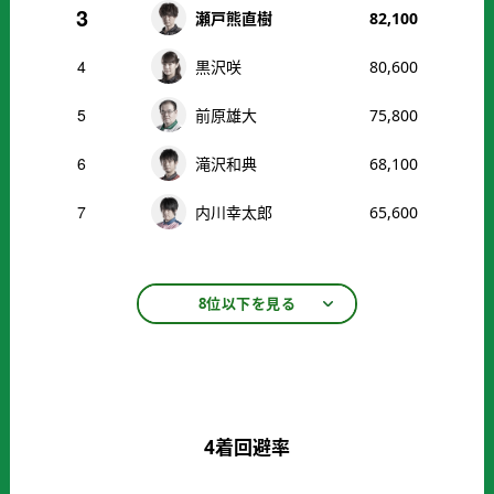
3
瀬戸熊直樹
82,100
4
黒沢咲
80,600
5
前原雄大
75,800
6
滝沢和典
68,100
7
内川幸太郎
65,600
8位以下を見る
4着回避率