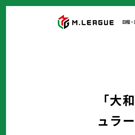
日程・
「大和
ュラ