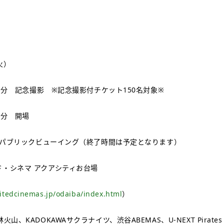
火）
時15分 記念撮影 ※記念撮影付チケット150名対象※
50分 開場
時 パブリックビューイング（終了時間は予定となります）
・シネマ アクアシティお台場
itedcinemas.jp/odaiba/index.html
）
山、KADOKAWAサクラナイツ、渋谷ABEMAS、U-NEXT Pirates