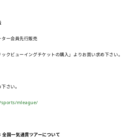
法
ーター会員先行販売
リックビューイングチケットの購入」よりお買い求め下さい。
め下さい。
m/sports/mleague/
23 全国一気通貫ツアーについて