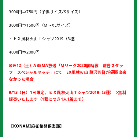
3000円⇒750円（子供サイズ/Sサイズ）
3000円⇒1500円（M～XLサイズ）
・ＥＸ風林火山Ｔシャツ2019（3種）
4000円⇒2000円
※9/12（土）ABEMA放送「Mリーグ2020前哨戦 監督スタッ
フ スペシャルマッチ」にて EX風林火山 藤沢監督が優勝出来
なかった場合
9/13（日）1日限定、ＥＸ風林火山Ｔシャツ2019（3種）⇒無料
販売いたします（1種につき1人1着まで）
【KONAMI麻雀格闘倶楽部】