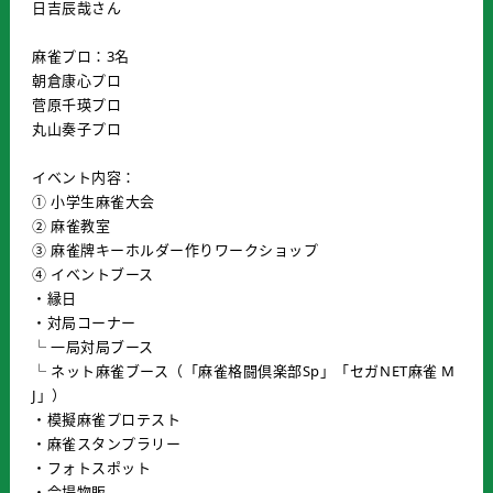
日吉辰哉さん
麻雀プロ：3名
朝倉康心プロ
菅原千瑛プロ
丸山奏子プロ
イベント内容：
① 小学生麻雀大会
② 麻雀教室
③ 麻雀牌キーホルダー作りワークショップ
④ イベントブース
・縁日
・対局コーナー
└ 一局対局ブース
└ ネット麻雀ブース（「麻雀格闘倶楽部Sp」「セガNET麻雀 M
J」）
・模擬麻雀プロテスト
・麻雀スタンプラリー
・フォトスポット
・会場物販