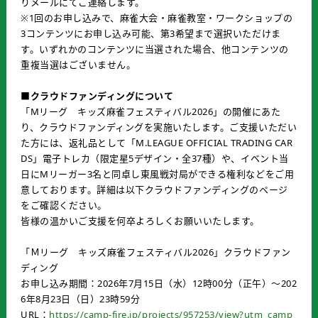
りメールにてご連絡します。
※1回のお申し込みで、麻雀大会・麻雀教室・ワークショップの
3コンテンツにお申し込み可能、第3希望まで選択いただけま
す。いずれかのコンテンツに当選された場合、他コンテンツの
重複当選はございません。
■クラウドファンディングについて
「Mリーグ キッズ麻雀フェスティバル2026」の開催にあた
り、クラウドファンディングを実施いたします。ご支援いただい
た方には、返礼品として「M.LEAGUE OFFICIAL TRADING CAR
DS」電子トレカ（限定星5デザイン・全37種）や、イベント当
日にMリーガー3名と同卓し東風戦対局ができる権利などをご用
意しております。詳細は以下クラウドファンディングのページ
をご確認ください。
皆様の温かいご支援を何卒よろしくお願いいたします。
「Ｍリーグ キッズ麻雀フェスティバル2026」クラウドファン
ディング
お申し込み期間：2026年7月15日（水）12時00分（正午）～202
6年8月23日（日）23時59分
URL：
https://camp-fire.jp/projects/957253/view?utm_camp