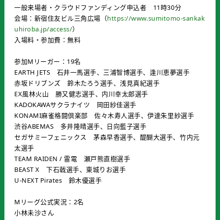
一般来場者・クラウドファンディング申込者 11時30分
会場：新宿住友ビル三角広場（
https://www.sumitomo-sankak
uhiroba.jp/access/
）
入場料・参加費：無料
参加Mリーガー：19名
EARTH JETS 石井一馬選手、三浦智博選手、逢川恵夢選手
赤坂ドリブンズ 鈴木たろう選手、浅見真紀選手
EX風林火山 勝又健志選手、内川幸太郎選手
KADOKAWAサクラナイツ 岡田紗佳選手
KONAMI麻雀格闘倶楽部 佐々木寿人選手、伊達朱里紗選手
渋谷ABEMAS 多井隆晴選手、日向藍子選手
セガサミーフェニックス 茅森早香選手、醍醐大選手、竹内元
太選手
TEAM RAIDEN / 雷電 瀬戸熊直樹選手
BEAST X 下石戟選手、東城りお選手
U-NEXT Pirates 鈴木優選手
Mリーグ公式実況：2名
小林未沙さん