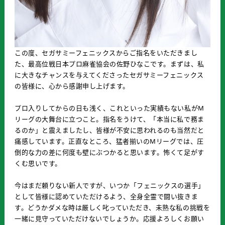
この度、セガサミーフェニックスからご指名をいただきまし
た、最高位戦日本プロ麻雀協会の佐野ひなこです。まずは、私
に大きなチャンスを与えてくださったセガサミーフェニックス
の皆様に、心から感謝申し上げます。
プロ入りしてからの日も浅く、これといった実績もない私がM
リーグの大舞台に立つこと。指名をうけて、「本当に私で務ま
るのか」と震えましたし、皆様が不安に思われるのも当然だと
痛感しています。正直なところ、猛者揃いのMリーグでは、圧
倒的な力の差に何度も壁にぶつかると思います。怖くて足がす
くむ思いです。
今はまだ頼りない新人ですが、いつか「フェニックスの選手」
として皆様に認めていただけるよう、全身全霊で闘い抜きま
す。どうかダメな時は厳しく叱っていただき、未熟な私の挑戦を
一緒に見守っていただけないでしょうか。応援よろしくお願い