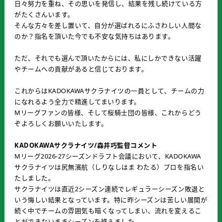
日々努力を重ね、その思いを発信し、結果を残し続けている方
がたくさんいます。
そんな方々を差し置いて、自分が選ばれるにふさわしい人間な
のか？指名を頂いた今でも不安な気持ちはあります。
ただ、それでも選んで頂いたからには、私にしかできない活躍
やチームへの貢献があると信じております。
これからはKADOKAWAサクラナイツの一員として、チームの力
になれるよう全力で精進してまいります。
Mリーグファンの皆様、そして桜騎士団の皆様、これからどう
ぞよろしくお願いいたします。
KADOKAWAサクラナイツ/森井巧監督コメント
Mリーグ2026-27シーズンドラフト会議において、KADOKAWA
サクラナイツは尻無濱航（しりなしはま わたる）プロを指名い
たしました。
サクラナイツは直近2シーズン連続でレギュラーシーズン敗退と
いう悔しい結果となっています。特に昨シーズンは苦しい展開が
続く中でチームの雰囲気も暗くなってしまい、流れを変えるこ
とができないままシーズンを終えました。