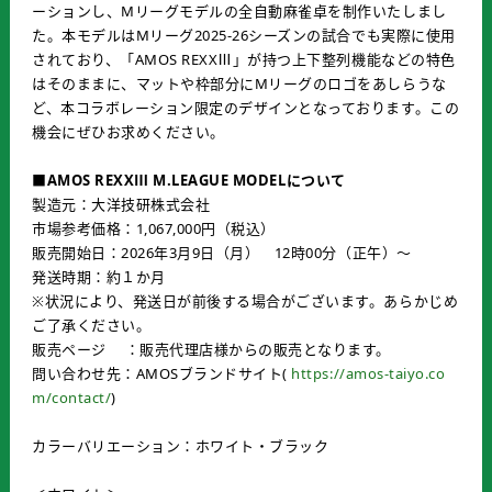
ーションし、Mリーグモデルの全自動麻雀卓を制作いたしまし
た。本モデルはMリーグ2025-26シーズンの試合でも実際に使用
されており、「AMOS REXXⅢ」が持つ上下整列機能などの特色
はそのままに、マットや枠部分にMリーグのロゴをあしらうな
ど、本コラボレーション限定のデザインとなっております。この
機会にぜひお求めください。
■AMOS REXXⅢ M.LEAGUE MODELについて
製造元：大洋技研株式会社
市場参考価格：1,067,000円（税込）
販売開始日：2026年3月9日（月） 12時00分（正午）～
発送時期：約１か月
※状況により、発送日が前後する場合がございます。あらかじめ
ご了承ください。
販売ページ ：販売代理店様からの販売となります。
問い合わせ先：AMOSブランドサイト(
https://amos-taiyo.co
m/contact/
)
カラーバリエーション：ホワイト・ブラック