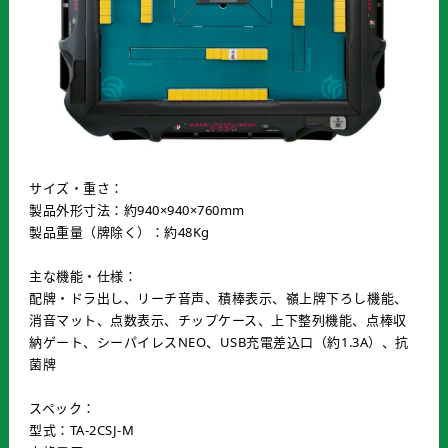
サイズ・重さ：
製品外形寸法：約940×940×760mm
製品重量（牌除く）：約48Kg
主な機能・仕様：
配牌・ドラ出し、リーチ音声、積棒表示、嶺上牌下ろし機能、
消音マット、点数表示、チップケース、上下整列機能、点棒収
納ゲート、シーパイレスNEO、USB充電差込口（約1.3A）、抗
菌牌
スペック：
型式：TA-2CSJ-M