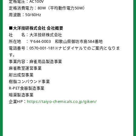
定格電圧：AC100V
定格消費電力：80W（平均動作電力50W）
周波数：50/60Hz
■大洋技研株式会社 会社概要
社 名：大洋技研株式会社
所在地 ：〒644-0003 和歌山県御坊市島584番地
電話番号：0570-001-181※ナビダイヤルでのご案内となりま
す。
事業内容：麻雀用品製造事業
麻雀教室運営事業
射出成型事業
樹脂コンパウンド事業
R-PET食器製造事業
暗渠製造事業
企業HP：
https://taiyo-chemicals.co.jp/giken/