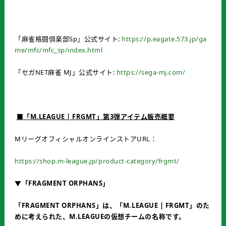
「麻雀格闘倶楽部Sp」公式サイト:
https://p.eagate.573.jp/ga
me/mfc/mfc_sp/index.html
「セガNET麻雀 MJ」公式サイト:
https://sega-mj.com/
■「
M.LEAGUE | FRGMT
」第
3
弾アイテム販売概要
MリーグオフィシャルオンラインストアURL：
https://shop.m-league.jp/product-category/frgmt/
▼「
FRAGMENT ORPHANS
」
「
FRAGMENT ORPHANS
」は、「
M.LEAGUE | FRGMT
」のた
めに考えられた、
M.LEAGUE
の仮想チームの名称です。