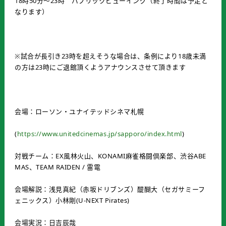
18時50分～23時 パブリックビューイング（終了時間は予定と
なります）
※試合が長引き23時を超えそうな場合は、条例により18歳未満
の方は23時にご退館頂くようアナウンスさせて頂きます
会場：ローソン・ユナイテッドシネマ札幌
(
https://www.unitedcinemas.jp/sapporo/index.html
)
対戦チーム：EX風林火山、KONAMI麻雀格闘倶楽部、渋谷ABE
MAS、TEAM RAIDEN / 雷電
会場解説：浅見真紀（赤坂ドリブンズ）醍醐大（セガサミーフ
ェニックス）小林剛(U-NEXT Pirates)
会場実況：日吉辰哉