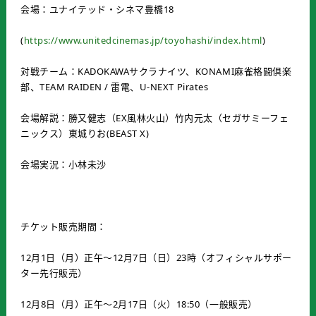
会場：ユナイテッド・シネマ豊橋18
(
https://www.unitedcinemas.jp/toyohashi/index.html
)
対戦チーム：KADOKAWAサクラナイツ、KONAMI麻雀格闘倶楽
部、TEAM RAIDEN / 雷電、U-NEXT Pirates
会場解説：勝又健志（EX風林火山）竹内元太（セガサミーフェ
ニックス）東城りお(BEAST X)
会場実況：小林未沙
チケット販売期間：
12月1日（月）正午～12月7日（日）23時（オフィシャルサポー
ター先行販売）
12月8日（月）正午～2月17日（火）18:50（一般販売）