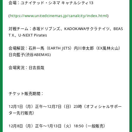
会場：ユナイテッド・シネマ キャナルシティ13
(
https://www.unitedcinemas.jp/canalcity/index.html
)
対戦チーム：赤坂ドリブンズ、KADOKAWAサクラナイツ、BEAS
T X、U-NEXT Pirates
会場解説：石井一馬（EARTH JETS）内川幸太郎（EX風林火山）
日向藍子(渋谷ABEMAS)
会場実況：日吉辰哉
チケット販売期間：
12月1日（月）正午～12月7日（日）23時（オフィシャルサポー
ター先行販売）
12月8日（月）正午～1月13日（火）18:50（一般販売）