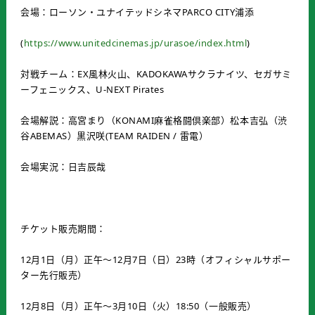
会場：ローソン・ユナイテッドシネマPARCO CITY浦添
(
https://www.unitedcinemas.jp/urasoe/index.html
)
対戦チーム：EX風林火山、KADOKAWAサクラナイツ、セガサミ
ーフェニックス、U-NEXT Pirates
会場解説：高宮まり（KONAMI麻雀格闘倶楽部）松本吉弘（渋
谷ABEMAS）黒沢咲(TEAM RAIDEN / 雷電）
会場実況：日吉辰哉
チケット販売期間：
12月1日（月）正午～12月7日（日）23時（オフィシャルサポー
ター先行販売）
12月8日（月）正午～3月10日（火）18:50（一般販売）