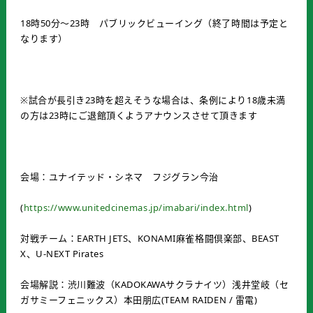
18時50分～23時 パブリックビューイング（終了時間は予定と
なります）
※試合が長引き23時を超えそうな場合は、条例により18歳未満
の方は23時にご退館頂くようアナウンスさせて頂きます
会場：ユナイテッド・シネマ フジグラン今治
(
https://www.unitedcinemas.jp/imabari/index.html
)
対戦チーム：EARTH JETS、KONAMI麻雀格闘倶楽部、BEAST
X、U-NEXT Pirates
会場解説：渋川難波（KADOKAWAサクラナイツ）浅井堂岐（セ
ガサミーフェニックス）本田朋広(TEAM RAIDEN / 雷電)