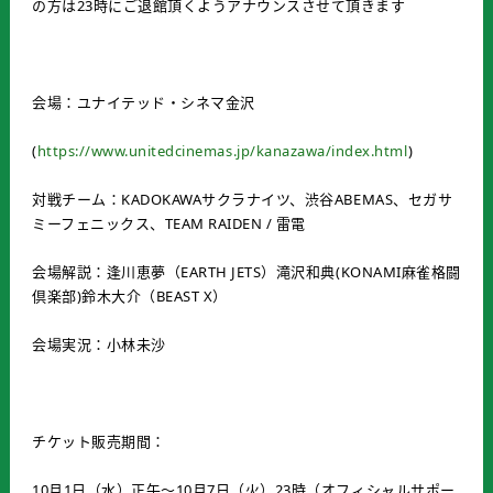
の方は23時にご退館頂くようアナウンスさせて頂きます
会場：ユナイテッド・シネマ金沢
(
https://www.unitedcinemas.jp/kanazawa/index.html
)
対戦チーム：KADOKAWAサクラナイツ、渋谷ABEMAS、セガサ
ミーフェニックス、TEAM RAIDEN / 雷電
会場解説：逢川恵夢（EARTH JETS）滝沢和典(KONAMI麻雀格闘
倶楽部)鈴木大介（BEAST X）
会場実況：小林未沙
チケット販売期間：
10月1日（水）正午～10月7日（火）23時（オフィシャルサポー