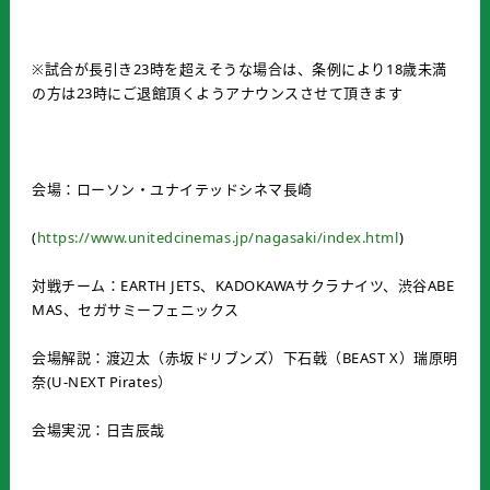
※試合が長引き23時を超えそうな場合は、条例により18歳未満
の方は23時にご退館頂くようアナウンスさせて頂きます
会場：ローソン・ユナイテッドシネマ長崎
(
https://www.unitedcinemas.jp/nagasaki/index.html
)
対戦チーム：EARTH JETS、KADOKAWAサクラナイツ、渋谷ABE
MAS、セガサミーフェニックス
会場解説：渡辺太（赤坂ドリブンズ）下石戟（BEAST X）瑞原明
奈(U-NEXT Pirates）
会場実況：日吉辰哉