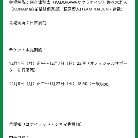
会場解説：阿久津翔太（KADOKAWAサクラナイツ）佐々木寿人
（KONAMI麻雀格闘倶楽部）萩原聖人(TEAM RAIDEN / 雷電)
会場実況：日吉辰哉
チケット販売期間：
12月1日（月）正午～12月7日（日）23時（オフィシャルサポー
ター先行販売）
12月8日（月）正午～1月27日（火）18:50（一般販売）
⑦愛知（ユナイテッド・シネマ豊橋18）
開催日時：