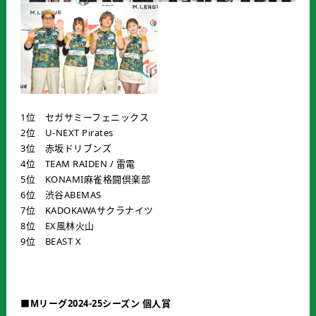
1位 セガサミーフェニックス
2位 U-NEXT Pirates
3位 赤坂ドリブンズ
4位 TEAM RAIDEN / 雷電
5位 KONAMI麻雀格闘倶楽部
6位 渋谷ABEMAS
7位 KADOKAWAサクラナイツ
8位 EX風林火山
9位 BEAST X
■Mリーグ2024-25シーズン 個人賞