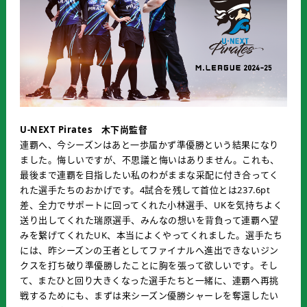
U-NEXT Pirates 木下尚監督
連覇へ、今シーズンはあと一歩届かず準優勝という結果になり
ました。悔しいですが、不思議と悔いはありません。これも、
最後まで連覇を目指したい私のわがままな采配に付き合ってく
れた選手たちのおかげです。4試合を残して首位とは237.6pt
差、全力でサポートに回ってくれた小林選手、UKを気持ちよく
送り出してくれた瑞原選手、みんなの想いを背負って連覇へ望
みを繋げてくれたUK、本当によくやってくれました。選手たち
には、昨シーズンの王者としてファイナルへ進出できないジン
クスを打ち破り準優勝したことに胸を張って欲しいです。そし
て、またひと回り大きくなった選手たちと一緒に、連覇へ再挑
戦するためにも、まずは来シーズン優勝シャーレを奪還したい