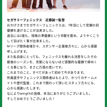
セガサミーフェニックス 近藤誠一監督
おかげさまでセガサミーフェニックスは、7年目にして悲願の初
優勝を遂げることが出来ました。
過去には2度も、惜敗の準優勝という辛酸を嘗め、ようやくこう
して羽ばたく事が出来ました。
Mリーグ関係者様方々、スポンサー企業様方々に、心から感謝
申し上げます。
また私自身にとっても、フェニックスを離れる決意をしたその
最後のシーズンを、言葉にならないほど感動的な優勝で締めく
くる事になり、まさに万感の思いです。
これまでのこと、すべてがあって初めて今があります。
所属選手やフェニックス関係者はもとより、かつてのチームメ
イトや歴代監督、これまで関わって頂いたスタッフ方々にも、
心から感謝いたします。
なによりwingthの皆様、本当にありがとうございました。
そしておめでとうございました！