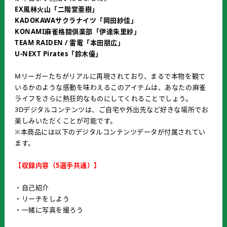
EX風林火山「二階堂亜樹」
KADOKAWAサクラナイツ「岡田紗佳」
KONAMI麻雀格闘倶楽部「伊達朱里紗」
TEAM RAIDEN / 雷電「本田朋広」
U-NEXT Pirates「鈴木優」
Mリーガーたちがリアルに再現されており、まるで本物を観て
いるかのような感動を味わえるこのアイテムは、あなたの麻雀
ライフをさらに熱狂的なものにしてくれることでしょう。
3Dデジタルコンテンツは、ご自宅や外出先など好きな場所でお
楽しみいただくことが可能です。
※本商品には以下のデジタルコンテンツデータが付属されてい
ます。
【収録内容（5選手共通）】
・自己紹介
・リーチをしよう
・一緒に写真を撮ろう