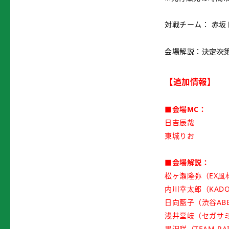
対戦チーム： 赤坂
会場解説：
決定次
【追加情報】
■会場MC：
日吉辰哉
東城りお
■会場解説：
松ヶ瀬隆弥（EX風
内川幸太郎（KAD
日向藍子（渋谷ABE
浅井堂岐（セガサ
黒沢咲（TEAM RAI