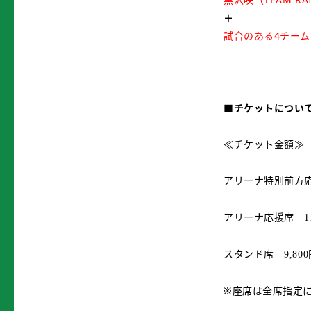
＋
試合のある4チー
■
チケットについ
≪チケット金額≫
アリーナ特別前
アリーナ応援席
1
スタンド席
9,800
※座席は全席指定