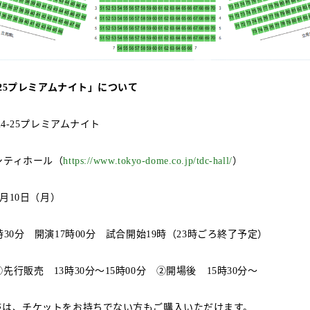
プレミアムナイト」について
25
プレミアムナイト
24-25
シティホール（
）
https://www.tokyo-dome.co.jp/tdc-hall/
月
日（月）
10
時
分 開演
時
分 試合開始
時（
時ごろ終了予定）
30
17
00
19
23
①先行販売
時
分～
時
分 ②開場後
時
分～
13
30
15
00
15
30
帯は、チケットをお持ちでない方もご購入いただけます。