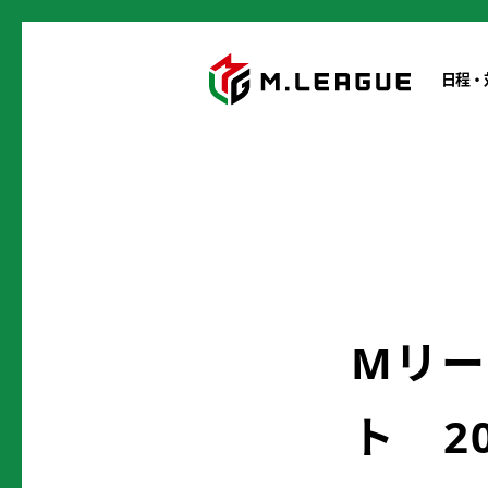
日程・
Mリー
ト 2