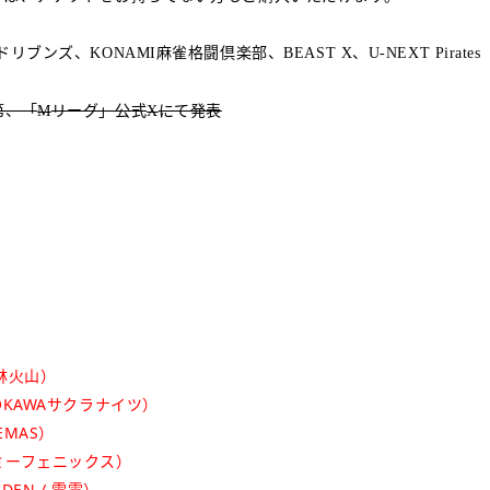
ドリブンズ、
麻雀格闘倶楽部、
、
KONAMI
BEAST X
U-NEXT Pirates
第、「
リーグ」公式
にて発表
M
X
林火山）
OKAWAサクラナイツ）
MAS）
ミーフェニックス）
DEN / 雷電
）