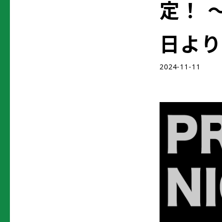
定！ 
日よ
2024-11-11