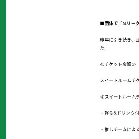
■
団体で「
リー
M
昨年に引き続き、
た。
≪チケット金額≫
スイートルームチ
≪スイートルーム
・軽食
ドリンク
&
・推しチームによ