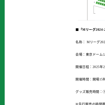
■
「
リーグ
M
2024-
名称：
リーグ
M
20
会場：東京ドーム
開催日程：
年
2025
2
開催時間：開場
15
グッズ販売時間：
※先行販売の時間