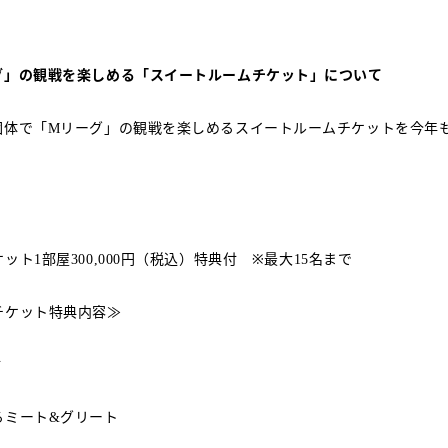
グ」の観戦を楽しめる「スイートルームチケット」について
団体で「
リーグ」の観戦を楽しめるスイートルームチケットを今年
M
ケット
部屋
円（税込）特典付 ※最大
名まで
1
300,000
15
チケット特典内容≫
付
るミート
グリート
&