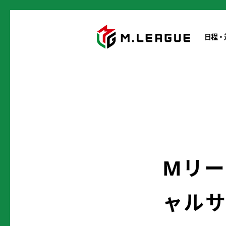
日程・
Mリー
ャルサ