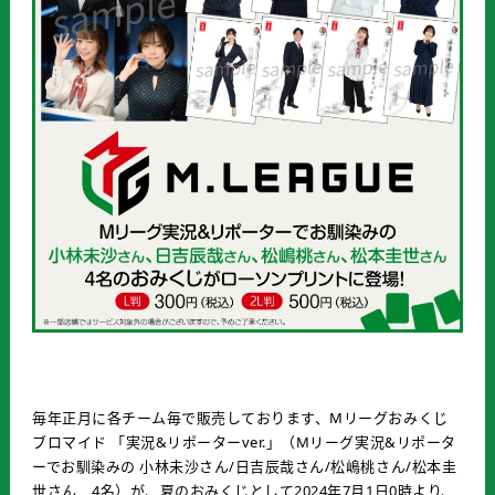
毎年正月に各チーム毎で販売しております、Mリーグおみくじ
ブロマイド 「実況&リポーターver.」（Mリーグ実況&リポータ
ーでお馴染みの 小林未沙さん/日吉辰哉さん/松嶋桃さん/松本圭
世さん 4名）が、夏のおみくじとして2024年7月1日0時より、