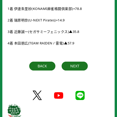
1着 伊達朱里紗(KONAMI麻雀格闘倶楽部)+78.8
2着 瑞原明奈(U-NEXT Pirates)+14.9
3着 近藤誠一(セガサミーフェニックス)▲35.8
4着 本田朋広(TEAM RAIDEN / 雷電)▲57.9
BACK
NEXT