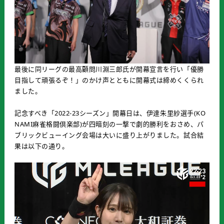
最後に同リーグの最高顧問川淵三郎氏が開幕宣言を行い「優勝
目指して頑張るぞ！」のかけ声とともに開幕式は締めくくられ
ました。
記念すべき「2022-23シーズン」開幕日は、伊達朱里紗選手(KO
NAMI麻雀格闘倶楽部)が四暗刻の一撃で劇的勝利をおさめ、パ
ブリックビューイング会場は大いに盛り上がりました。試合結
果は以下の通り。