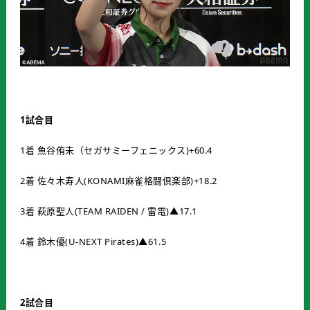
1試合目
1着 魚谷侑未（セガサミーフェニックス)+60.4
2着 佐々木寿人(KONAMI麻雀格闘倶楽部)+18.2
3着 萩原聖人(TEAM RAIDEN / 雷電)▲17.1
4着 鈴木優(U-NEXT Pirates)▲61.5
2試合目