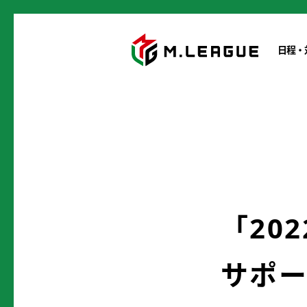
日程・
「20
サポー