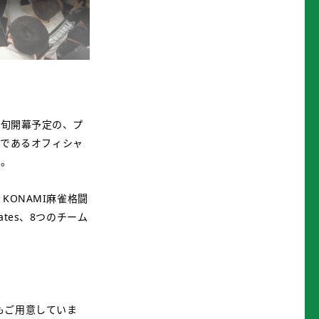
初旬開幕予定の、プ
織であるオフィシャ
す。
KONAMI麻雀格闘
rates、8つのチーム
もご用意していま