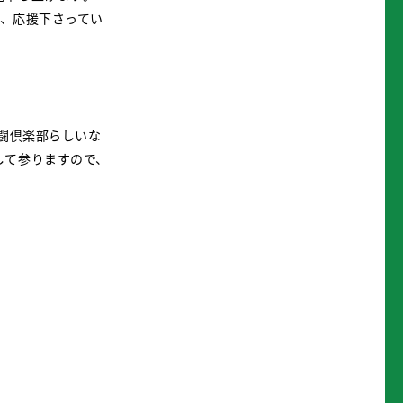
ず、応援下さってい
。
格闘倶楽部らしいな
して参りますので、