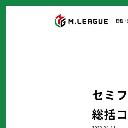
日程・
セミ
総括
2022-04-11