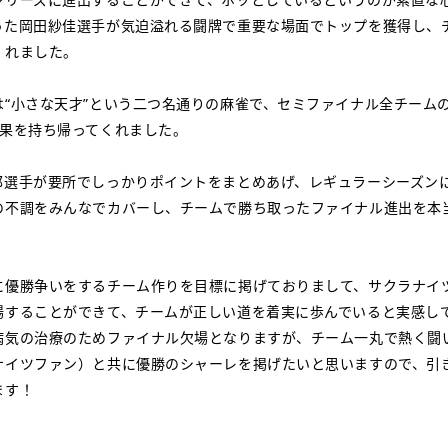
った岡田紗佳選手が気迫溢れる闘牌で重要な場面でトップを獲得し、
くれました。
は“小さな天才”という二つ名通りの麻雀で、セミファイナル全チーム
結果を持ち帰ってくれました。
郎選手が要所でしっかりポイントをまとめあげ、レギュラーシーズン
の不調をみんなでカバーし、チームで勝ち取ったファイナル進出を本
に優勝争いをするチーム作りを目標に掲げておりまして、サクラナイツ
場することができて、チームが正しい道を着実に歩んでいると実感し
病気の治療のためファイナル欠場となりますが、チーム一丸で熱く闘
ナイツファン）と共に優勝のシャーレを掲げたいと思いますので、引き
ます！