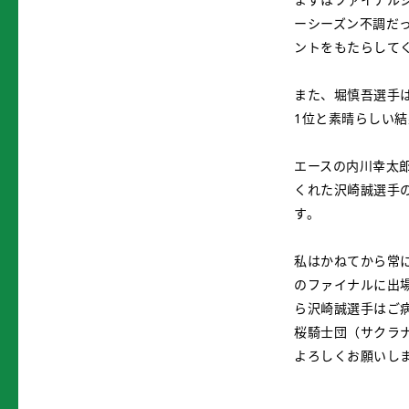
ーシーズン不調だ
ントをもたらして
また、堀慎吾選手
1位と素晴らしい
エースの内川幸太
くれた沢崎誠選手
す。
私はかねてから常
のファイナルに出
ら沢崎誠選手はご
桜騎士団（サクラ
よろしくお願いし