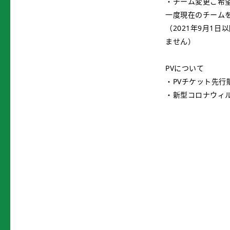
・チーム変更ご希
一度現在のチーム
（2021年9月1
ません）
PVについて
・PVチケット先
・新型コロナウィ