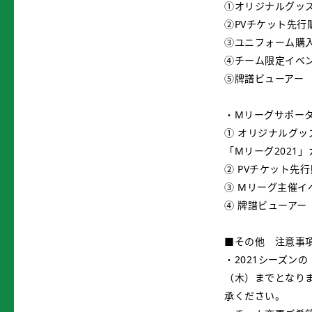
①オリジナルグッ
②PVチケット先行
③ユニフォーム購
④チーム限定イベ
⑤牌譜ビューアー
・Mリーグサポー
① オリジナルグ
「Mリーグ2021
② PVチケット先
③ Mリーグ主催イ
④ 牌譜ビューアー
■その他 注意事
・2021シーズン
（木）までとなりま
承ください。