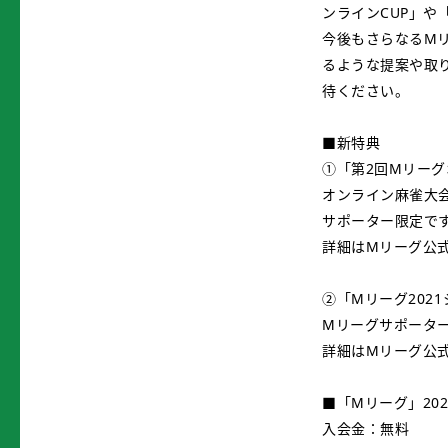
ンラインCUP」や
今後もさらなるM
るような提案や取り
待ください。
■新特典
①「第2回Mリーグ
オンライン麻雀大
サポーター限定で
詳細はMリーグ公
②「Mリーグ202
Mリーグサポータ
詳細はMリーグ公
■「Mリーグ」20
入会金：無料