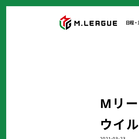
日程・
Mリ
ウイ
2021-03-23