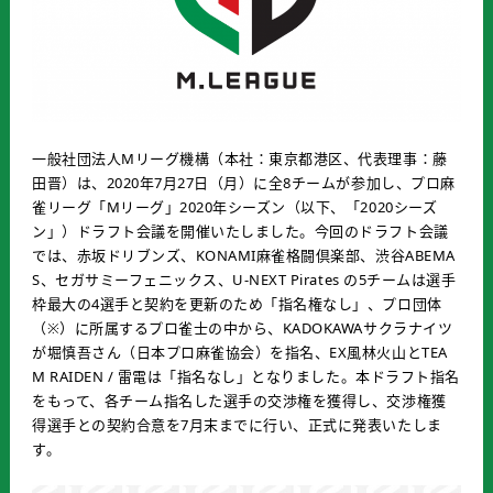
一般社団法人Mリーグ機構（本社：東京都港区、代表理事：藤
田晋）は、2020年7月27日（月）に全8チームが参加し、プロ麻
雀リーグ「Mリーグ」2020年シーズン（以下、「2020シーズ
ン」）ドラフト会議を開催いたしました。今回のドラフト会議
では、赤坂ドリブンズ、KONAMI麻雀格闘倶楽部、渋谷ABEMA
S、セガサミーフェニックス、U-NEXT Pirates の5チームは選手
枠最大の4選手と契約を更新のため「指名権なし」、プロ団体
（※）に所属するプロ雀士の中から、KADOKAWAサクラナイツ
が堀慎吾さん（日本プロ麻雀協会）を指名、EX風林火山とTEA
M RAIDEN / 雷電は「指名なし」となりました。本ドラフト指名
をもって、各チーム指名した選手の交渉権を獲得し、交渉権獲
得選手との契約合意を7月末までに行い、正式に発表いたしま
す。