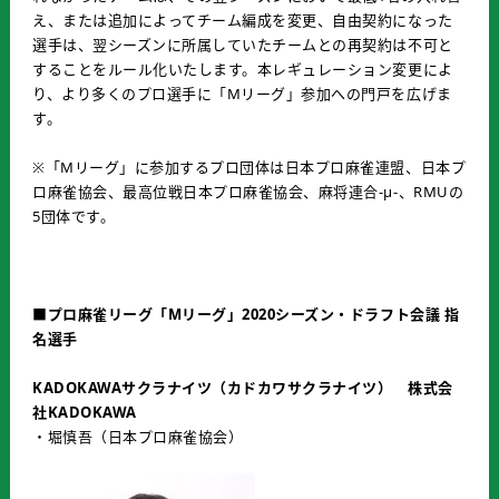
え、または追加によってチーム編成を変更、自由契約になった
選手は、翌シーズンに所属していたチームとの再契約は不可と
することをルール化いたします。本レギュレーション変更によ
り、より多くのプロ選手に「Mリーグ」参加への門戸を広げま
す。
※「Mリーグ」に参加するプロ団体は日本プロ麻雀連盟、日本プ
ロ麻雀協会、最高位戦日本プロ麻雀協会、麻将連合-μ-、RMUの
5団体です。
■プロ麻雀リーグ「Mリーグ」2020シーズン・ドラフト会議 指
名選手
KADOKAWAサクラナイツ（カドカワサクラナイツ） 株式会
社KADOKAWA
・堀慎吾（日本プロ麻雀協会）