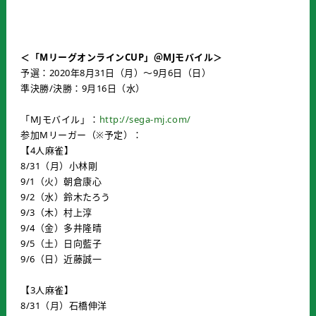
＜「MリーグオンラインCUP」＠MJモバイル＞
予選：2020年8月31日（月）～9月6日（日）
準決勝/決勝：9月16日（水）
「MJモバイル」：
http://sega-mj.com/
参加Mリーガー（※予定）：
【4人麻雀】
8/31（月）小林剛
9/1（火）朝倉康心
9/2（水）鈴木たろう
9/3（木）村上淳
9/4（金）多井隆晴
9/5（土）日向藍子
9/6（日）近藤誠一
【3人麻雀】
8/31（月）石橋伸洋