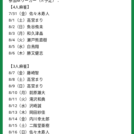
参加Mリーガー（※予定）：
【4人麻雀】
7/31（金）佐々木寿人
8/1（土）高宮まり
8/2（日）魚谷侑未
8/3（月）和久津晶
8/4（火）瀬戸熊直樹
8/5（水）白鳥翔
8/6（木）勝又健志
【3人麻雀】
8/7（金）藤崎智
8/8（土）高宮まり
8/9（日）高宮まり
8/10（月）前原雄大
8/11（火）滝沢和典
8/12（水）沢崎誠
8/13（木）岡田紗佳
8/14（金）内川幸太郎
8/15（土）二階堂亜樹
8/16（日）佐々木寿人