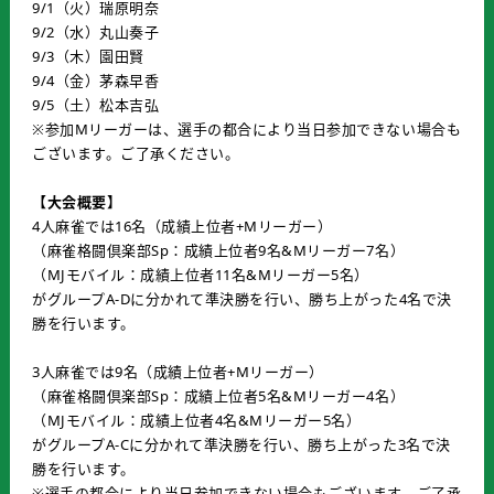
9/1（火）瑞原明奈
9/2（水）丸山奏子
9/3（木）園田賢
9/4（金）茅森早香
9/5（土）松本吉弘
※参加Mリーガーは、選手の都合により当日参加できない場合も
ございます。ご了承ください。
【大会概要】
4人麻雀では16名（成績上位者+Mリーガー）
（麻雀格闘倶楽部Sp：成績上位者9名&Mリーガー7名）
（MJモバイル：成績上位者11名&Mリーガー5名）
がグループA-Dに分かれて準決勝を行い、勝ち上がった4名で決
勝を行います。
3人麻雀では9名（成績上位者+Mリーガー）
（麻雀格闘倶楽部Sp：成績上位者5名&Mリーガー4名）
（MJモバイル：成績上位者4名&Mリーガー5名）
がグループA-Cに分かれて準決勝を行い、勝ち上がった3名で決
勝を行います。
※選手の都合により当日参加できない場合もございます。ご了承