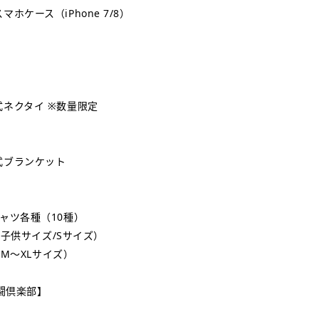
ホケース（iPhone 7/8）
ネクタイ ※数量限定
式ブランケット
ャツ各種（10種）
円（子供サイズ/Sサイズ）
円（M～XLサイズ）
格闘倶楽部】