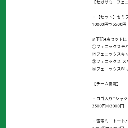
【セガサミーフェ
・【セット】セミフ
10000円⇒5500円
※下記4点セットに
①フェニックスモバ
②フェニックスキ
③フェニックス スマ
④フェニックスB1
【チーム雷電】
・ロゴ入りTシャツ
3500円⇒3000円
・雷電ミニトート