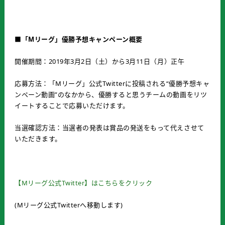
■「
M
リーグ」優勝予想キャンペーン概要
開催期間：2019年3月2日（土）から3月11日（月）正午
応募方法：「Mリーグ」公式Twitterに投稿される“優勝予想キャ
ンペーン動画”のなかから、優勝すると思うチームの動画をリツ
イートすることで応募いただけます。
当選確認方法：当選者の発表は賞品の発送をもって代えさせて
いただきます。
【Mリーグ公式Twitter】はこちらをクリック
(Mリーグ公式Twitterへ移動します)