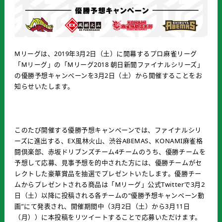
Mリーグは、2019年3月2日（土）に開幕するプロ麻雀リーグ
「Mリーグ」の「Mリーグ2018 朝日新聞ファイナルシリーズ」
の優勝予想キャンペーンを3月2日（土）から開催することをお
知らせいたします。
このたび開催する優勝予想キャンペーンでは、ファイナルシリ
ーズに進出する、EX風林火山、渋谷ABEMAS、KONAMI麻雀格
闘倶楽部、赤坂ドリブンズチーム4チームのうち、優勝チームを
予想して応募、見事予想を的中された方には、優勝チームがセ
レクトした豪華賞品を抽選でプレゼントいたします。優勝チー
ムからプレゼントされる商品は「Mリーグ」公式Twitterで3月2
日（土）以降に投稿される各チームの“優勝予想キャンペーン動
画”にて発表され、開催期間中（3月2日（土）から3月11日
（月））に本投稿をリツイートすることで応募いただけます。