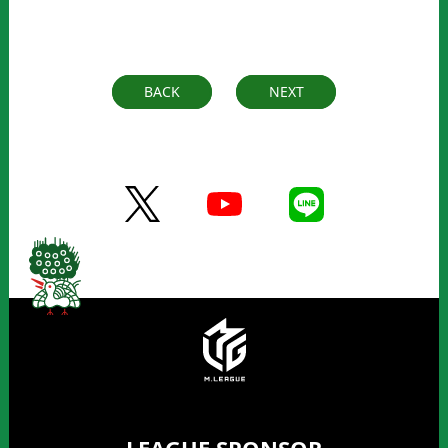
BACK
NEXT
LEAGUE SPONSOR