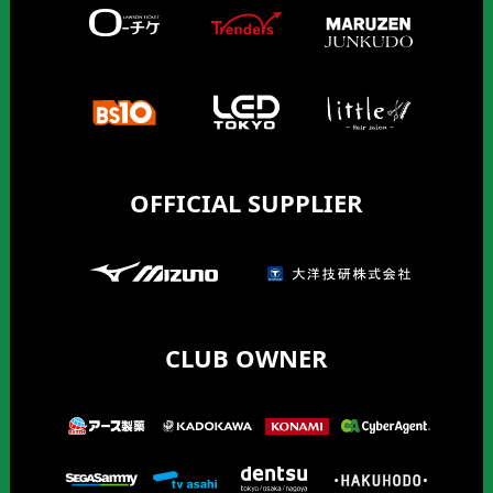
OFFICIAL SUPPLIER
CLUB OWNER