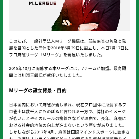
このたび、一般社団法人Mリーグ機構は、競技麻雀の普及と発
展を目的とした団体を2018年6月29日に設立し、本日7月17日に
プロ麻雀リーグ「Mリーグ」を発足いたしました。
2018年10月に開幕する本リーグには、7チームが加盟。最高顧
問には川淵三郎氏が就任いたしました。
Mリーグの設立背景・目的
日本国内において麻雀が親しまれ、現在プロ団体に所属するプ
ロ雀士は数千人にものぼると言われる一方で、博打のイメージ
が強いことやそのルールの複雑さなどが理由で、長年、麻雀に
おける社会的地位の向上が進まないという歴史がありました。
しかしながら2017年4月、麻雀は国際マインドスポーツに認定さ
れ、近年はオンライン麻雀ゲームや麻雀の対戦が視聴可能なイ