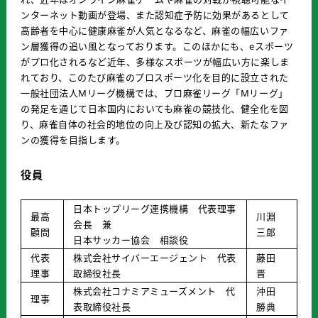
ンターネット動画が登場、また認知症予防に効果があるとして
高齢者を中心に健康麻雀が人気となるなど、麻雀の幅広いファ
ン層獲得の追い風となっております。このほかにも、eスポーツ
がプロ化されるなど近年、多様なスポーツが幅広い方に楽しま
れており、このたび麻雀のプロスポーツ化を目的に設立された
一般社団法人Mリーグ機構では、プロ麻雀リーグ「Mリーグ」
の発足を通じて日本国内においても麻雀の競技化、健全化を図
り、麻雀自体の社会的地位の向上及び認知の拡大、新たなファ
ンの獲得を目指します。
役員
日本トップリーグ連携機構 代表理事
最高
川淵
会長 兼
顧問
三郎
日本サッカー協会 相談役
代表
株式会社サイバーエージェント 代表
藤田
理事
取締役社長
晋
株式会社コナミアミューズメント 代
沖田
理事
表取締役社長
勝典