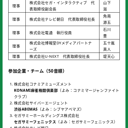
株式会社セガ・インタラクティブ 代
山下
理事
表取締役副会長
滋
角南
理事
株式会社テレビ朝日 代表取締役社長
源五
石川
理事
株式会社電通 執行役員
豊
株式会社博報堂DYメディアパートナ
五十嵐
理事
ーズ
真人
理事
株式会社U-NEXT 代表取締役社長
堤天心
参加企業・チーム（50音順）
株式会社コナミアミューズメント
KONAMI麻雀格闘倶楽部
（よみ：コナミマージャンファイト
クラブ）
株式会社サイバーエージェント
渋谷ABEMAS
（よみ：シブヤアベマズ）
セガサミーホールディングス株式会社
セガサミーフェニックス
（よみ：セガサミーフェニックス）
株式会社テレビ朝日