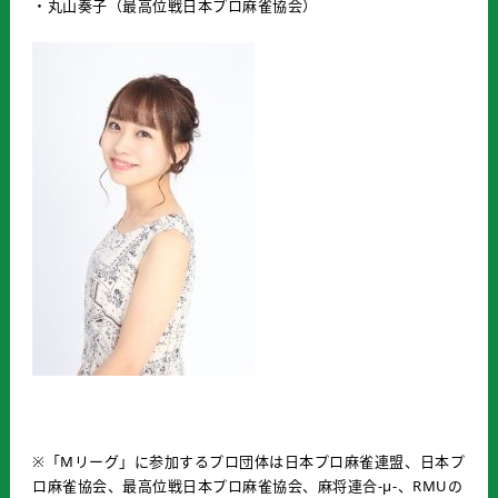
・丸山奏子（最高位戦日本プロ麻雀協会）
※「Mリーグ」に参加するプロ団体は日本プロ麻雀連盟、日本プ
ロ麻雀協会、最高位戦日本プロ麻雀協会、麻将連合-μ-、RMUの