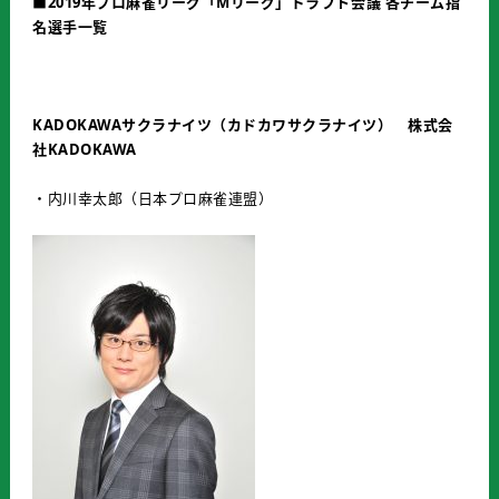
■
2019
年プロ麻雀リーグ「
M
リーグ」ドラフト会議
各チーム指
名選手一覧
KADOKAWA
サクラナイツ（カドカワサクラナイツ） 株式会
社
KADOKAWA
・内川幸太郎（日本プロ麻雀連盟）