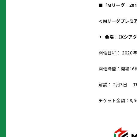
■
「
M
リーグ」
20
＜
M
リーグプレミ
会場：
EX
シア
開催日程： 2020
開催時間：開場16
解説： 2月3日 T
チケット金額：8,5