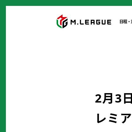
日程・
2月3
レミア