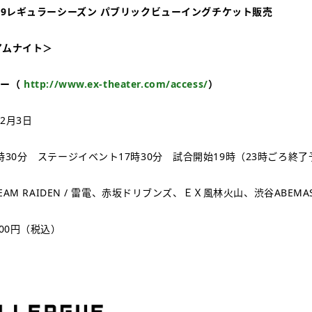
19
レギュラーシーズン
パブリックビューイングチケット販売
アムナイト＞
ター（
http://www.ex-theater.com/access/
）
年2月3日
時30分 ステージイベント17時30分 試合開始19時（23時ごろ終了
EAM RAIDEN / 雷電、赤坂ドリブンズ、ＥＸ風林火山、渋谷ABEMA
00円（税込）