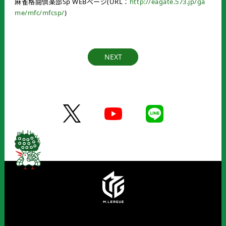
麻雀格闘倶楽部
Sp WEB
ページ
(URL
：
http://eagate.573.jp/ga
me/mfc/mfcsp/
)
NEXT