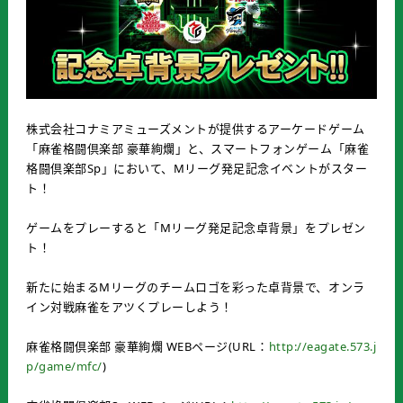
株式会社コナミアミューズメントが提供するアーケードゲーム
「麻雀格闘倶楽部 豪華絢爛」と、スマートフォンゲーム「麻雀
格闘倶楽部
Sp
」において、
M
リーグ発足記念イベントがスター
ト！
ゲームをプレーすると「
M
リーグ発足記念卓背景」をプレゼン
ト！
新たに始まる
M
リーグのチームロゴを彩った卓背景で、オンラ
イン対戦麻雀をアツくプレーしよう！
麻雀格闘倶楽部
豪華絢爛
WEB
ページ
(URL
：
http://eagate.573.j
p/game/mfc/
)