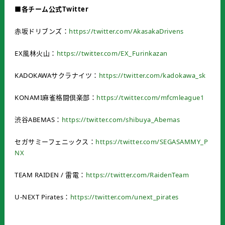
■各チーム公式
Twitter
赤坂ドリブンズ：
https://twitter.com/AkasakaDrivens
EX風林火山：
https://twitter.com/EX_Furinkazan
KADOKAWAサクラナイツ：
https://twitter.com/kadokawa_sk
KONAMI麻雀格闘倶楽部：
https://twitter.com/mfcmleague1
渋谷ABEMAS：
https://twitter.com/shibuya_Abemas
セガサミーフェニックス：
https://twitter.com/SEGASAMMY_P
NX
TEAM RAIDEN / 雷電：
https://twitter.com/RaidenTeam
U-NEXT Pirates：
https://twitter.com/unext_pirates