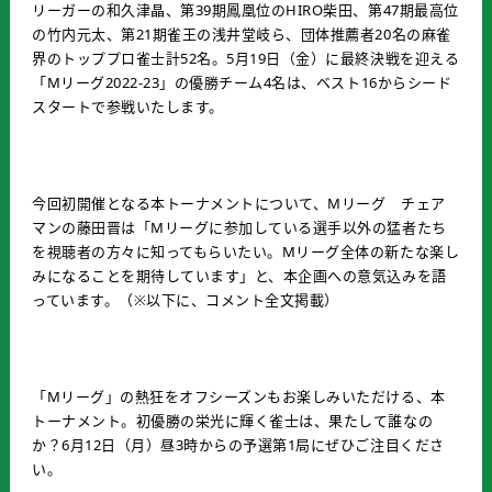
リーガーの和久津晶、第39期鳳凰位のHIRO柴田、第47期最高位
の竹内元太、第21期雀王の浅井堂岐ら、団体推薦者20名の麻雀
界のトッププロ雀士計52名。5月19日（金）に最終決戦を迎える
「Mリーグ2022-23」の優勝チーム4名は、ベスト16からシード
スタートで参戦いたします。
今回初開催となる本トーナメントについて、Mリーグ チェア
マンの藤田晋は「Mリーグに参加している選手以外の猛者たち
を視聴者の方々に知ってもらいたい。Mリーグ全体の新たな楽し
みになることを期待しています」と、本企画への意気込みを語
っています。（※以下に、コメント全文掲載）
「Mリーグ」の熱狂をオフシーズンもお楽しみいただける、本
トーナメント。初優勝の栄光に輝く雀士は、果たして誰なの
か？6月12日（月）昼3時からの予選第1局にぜひご注目くださ
い。